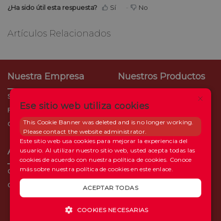
¿Ha sido útil esta respuesta?
Sí
No
Artículos Relacionados
Nuestra Empresa
Nuestros Productos
×
Sobre Nosotros
CrediTia
Ese sitio web utiliza cookies
Filiales
Consumo Empresarial
This Cookie Banner was deleted and is no longer working.
Oportunidades laborales
Ganadores
Please contact the website administrator.
Tarjeta Más
Este sitio web usa cookies para mejorar la experiencia del
Ayuda
Nuestras Redes
usuario. Al utilizar nuestro sitio web, usted acepta todas las
cookies de acuerdo con nuestra política de cookies.
Conoce
más sobre nuestra política de cookies en este enlace.
Centro de Ayuda
Contáctenos
ACEPTAR TODAS
COOKIES NECESARIAS