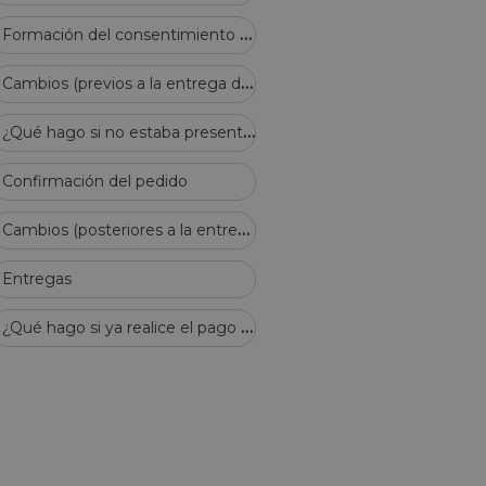
F
ormación del consentimiento y validación de los contratos celebrados en este sitio
C
ambios (previos a la entrega de mercadería)
¿
Qué hago si no estaba presente en el momento de la entrega?
Confirmación del pedido
C
ambios (posteriores a la entregar de mercadería)
Entregas
¿
Qué hago si ya realice el pago de mi pedido y no recibí el correo de confirmación?