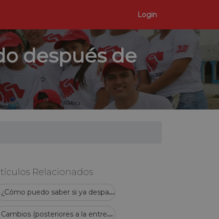
Login
do después de
tículos Relacionados
¿
Cómo puedo saber si ya despacharon mi pedido?
C
ambios (posteriores a la entregar de mercadería)