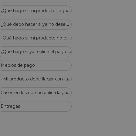
¿
Qué hago si mi producto llegó defectuoso?
¿
Qué debo hacer si ya no deseo el pedido solicitado, cuando aún no recibo el producto?
¿
Qué hago si mi producto no es el que pedí?
¿
Qué hago si ya realice el pago de mi pedido y no recibí el correo de confirmación?
Medios de pago
¿
Mi producto debe llegar con factura?
C
asos en los que no aplica la garantía de tu producto
Entregas