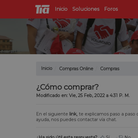
Inicio
Soluciones
Foros
Inicio
Compras Online
Compras
¿Cómo comprar?
Modificado en: Vie, 25 Feb, 2022 a 4:31 P. M.
En el siguiente
link
,
te explicamos paso a paso c
ayuda, nos puedes contactar vía chat.
¿Ha sido útil esta respuesta?
Sí
No