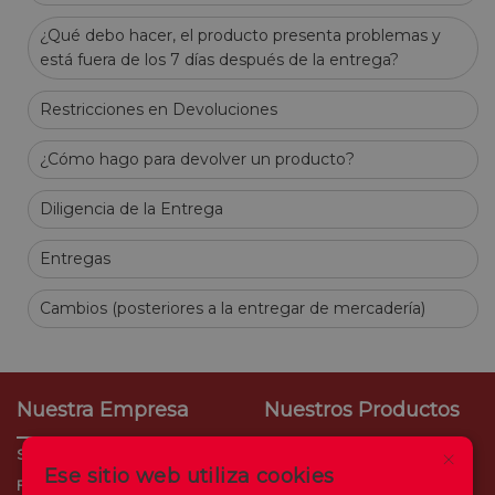
¿Qué debo hacer, el producto presenta problemas y
está fuera de los 7 días después de la entrega?
Restricciones en Devoluciones
¿Cómo hago para devolver un producto?
Diligencia de la Entrega
Entregas
Cambios (posteriores a la entregar de mercadería)
Nuestra Empresa
Nuestros Productos
×
Sobre Nosotros
CrediTia
Ese sitio web utiliza cookies
Filiales
Consumo Empresarial