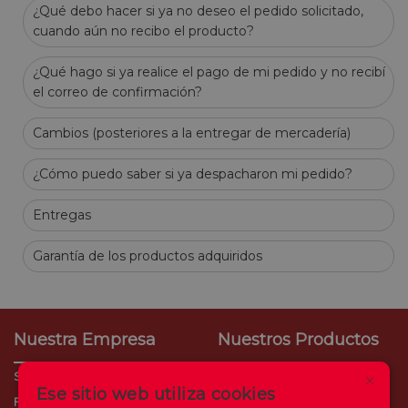
¿Qué debo hacer si ya no deseo el pedido solicitado,
cuando aún no recibo el producto?
¿Qué hago si ya realice el pago de mi pedido y no recibí
el correo de confirmación?
Cambios (posteriores a la entregar de mercadería)
¿Cómo puedo saber si ya despacharon mi pedido?
Entregas
Garantía de los productos adquiridos
Nuestra Empresa
Nuestros Productos
×
Sobre Nosotros
CrediTia
Ese sitio web utiliza cookies
Filiales
Consumo Empresarial